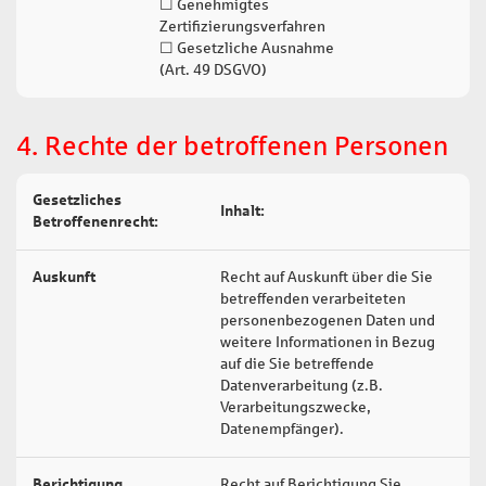
☐ Genehmigtes
Zertifizierungsverfahren
☐ Gesetzliche Ausnahme
(Art. 49 DSGVO)
4. Rechte der betroffenen Personen
Gesetzliches
Inhalt:
Re
Betroffenenrecht:
Auskunft
Recht auf Auskunft über die Sie
Ar
betreffenden verarbeiteten
personenbezogenen Daten und
weitere Informationen in Bezug
auf die Sie betreffende
Datenverarbeitung (z.B.
Verarbeitungszwecke,
Datenempfänger).
Berichtigung
Recht auf Berichtigung Sie
Ar