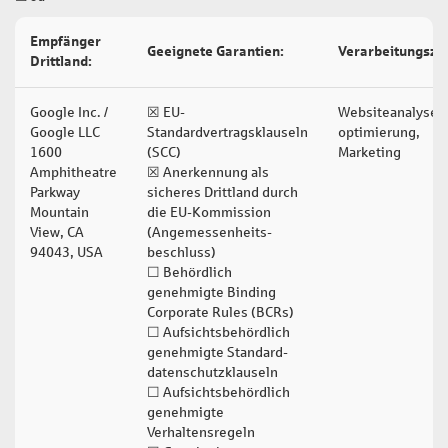
Empfänger
Geeignete Garantien:
Verarbeitungszw
Drittland:
Google Inc. /
☒ EU-
Websiteanalyse u
Google LLC
Standardvertragsklauseln
optimierung,
1600
(SCC)
Marketing
Amphitheatre
☒ Anerkennung als
Parkway
sicheres Drittland durch
Mountain
die EU-Kommission
View, CA
(Angemessenheits-
94043, USA
beschluss)
☐ Behördlich
genehmigte Binding
Corporate Rules (BCRs)
☐ Aufsichtsbehördlich
genehmigte Standard-
datenschutzklauseln
☐ Aufsichtsbehördlich
genehmigte
Verhaltensregeln