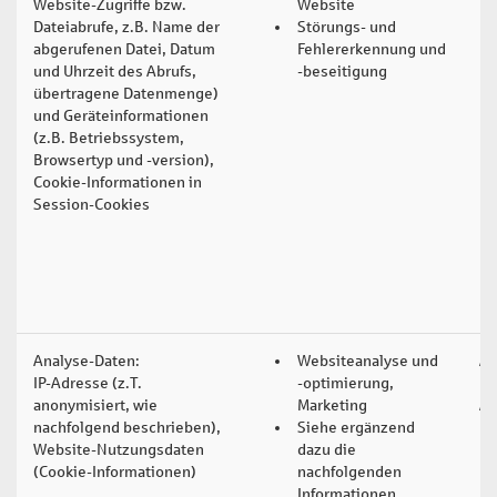
Website-Zugriffe bzw.
Website
Dateiabrufe, z.B. Name der
Störungs- und
abgerufenen Datei, Datum
Fehlererkennung und
und Uhrzeit des Abrufs,
-beseitigung
übertragene Datenmenge)
und Geräteinformationen
(z.B. Betriebssystem,
Browsertyp und -version),
Cookie-Informationen in
Session-Cookies
Analyse-Daten:
Websiteanalyse und
Art
IP-Adresse (z.T.
-optimierung,
un
anonymisiert, wie
Marketing
Ab
nachfolgend beschrieben),
Siehe ergänzend
Website-Nutzungsdaten
dazu die
(Cookie-Informationen)
nachfolgenden
Informationen