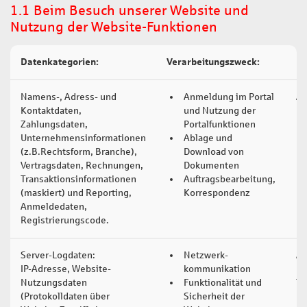
1.1 Beim Besuch unserer Website und
Nutzung der Website-Funktionen
Datenkategorien:
Verarbeitungszweck:
Re
Namens-, Adress- und
Anmeldung im Portal
Art
Kontaktdaten,
und Nutzung der
D
Zahlungsdaten,
Portalfunktionen
Unternehmensinformationen
Ablage und
(z.B.Rechtsform, Branche),
Download von
Vertragsdaten, Rechnungen,
Dokumenten
Transaktionsinformationen
Auftragsbearbeitung,
(maskiert) und Reporting,
Korrespondenz
Anmeldedaten,
Registrierungscode.
Server-Logdaten:
Netzwerk-
Art
IP-Adresse, Website-
kommunikation
DS
Nutzungsdaten
Funktionalität und
T
(Protokolldaten über
Sicherheit der